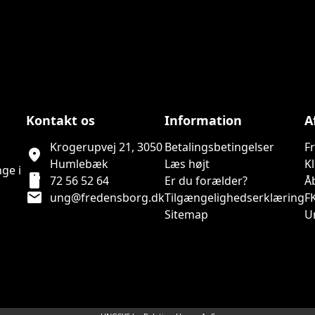
Kontakt os
Information
A
Krogerupvej 21, 3050
Betalingsbetingelser
F
location_on
Humlebæk
Læs højt
K
ge i
smartphone
72 56 52 64
Er du forælder?
Å
mail
ung@fredensborg.dk
Tilgængelighedserklæring
F
Sitemap
U