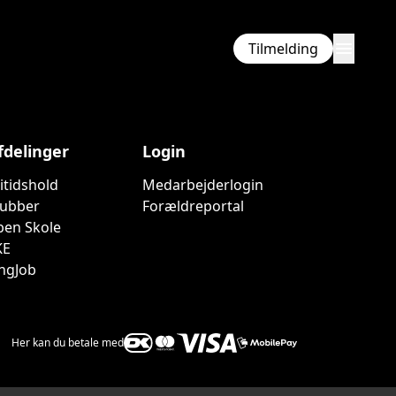
menu
Tilmelding
fdelinger
Login
ritidshold
Medarbejderlogin
lubber
Forældreportal
ben Skole
KE
ngJob
Her kan du betale med