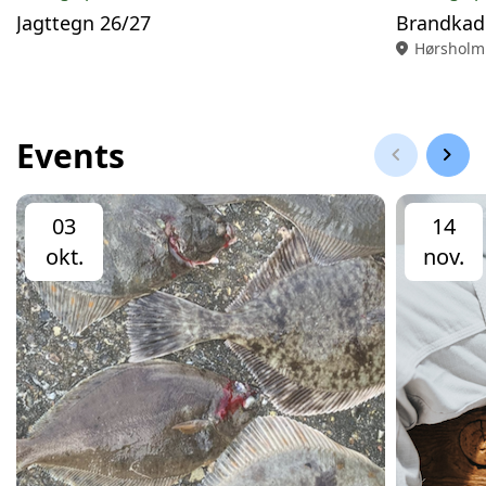
Jagttegn 26/27
Brandkad
location_on
Hørsholm
Events
chevron_left
chevron_right
03
14
okt.
nov.