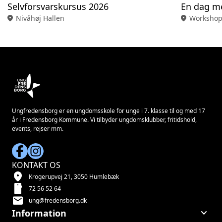
Selvforsvarskursus 2026
En dag m
location_on
Nivåhøj Hallen
location_on
Workshop
Ungfredensborg er en ungdomsskole for unge i 7. klasse til og med 17
år i Fredensborg Kommune. Vi tilbyder ungdomsklubber, fritidshold,
events, rejser mm.
KONTAKT OS
location_on
Krogerupvej 21, 3050 Humlebæk
smartphone
72 56 52 64
mail
ung@fredensborg.dk
keyboard_arrow_down
Information