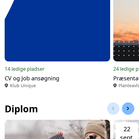
14 ledige pladser
24 ledige 
CV og Job ansøgning
Præsentat
location_on
Klub Unique
location_on
Planteavl
Diplom
chevron_left
chevron_right
22
sept.