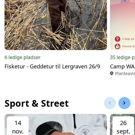
6 ledige pladser
35 ledige 
Fisketur - Geddetur til Lergraven 26/9
Camp WAU
location_on
Planteavl
Sport & Street
chevron_left
chevron_right
14
26
nov.
sept.