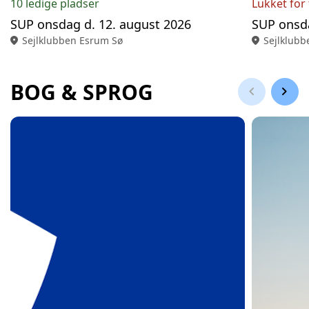
10 ledige pladser
Lukket for 
SUP onsdag d. 12. august 2026
SUP onsda
location_on
Sejlklubben Esrum Sø
location_on
Sejlklubb
BOG & SPROG
chevron_left
chevron_right