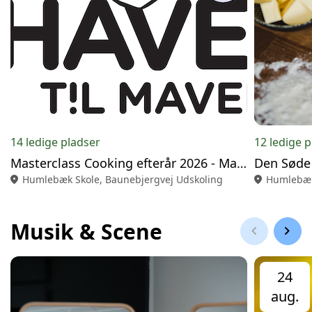
14 ledige pladser
12 ledige 
Masterclass Cooking efterår 2026 - Madlavning
location_on
Humlebæk Skole, Baunebjergvej Udskoling
location_on
Humlebæk
Musik & Scene
chevron_left
chevron_right
24
aug.