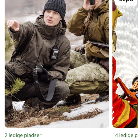
2 ledige pladser
14 ledige 