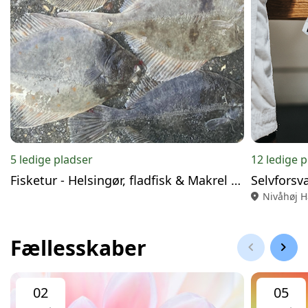
5 ledige pladser
12 ledige 
Fisketur - Helsingør, fladfisk & Makrel 3/10
Selvforsv
location_on
Nivåhøj H
Fællesskaber
chevron_left
chevron_right
02
05