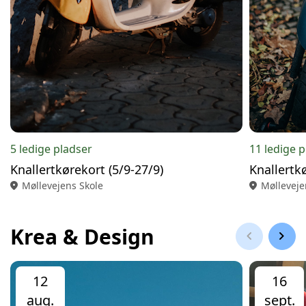
5 ledige pladser
11 ledige 
Knallertkørekort (5/9-27/9)
Knallertk
location_on
Møllevejens Skole
location_on
Mølleveje
Krea & Design
chevron_left
chevron_right
12
16
aug.
sept.