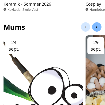
Keramik - Sommer 2026
Cosplay
location_on
Kokkedal Skole Vest
location_on
Humlebæk
Mums
chevron_left
chevron_right
24
29
sept.
sept.