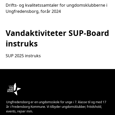
Drifts- og kvalitetssamtaler for ungdomsklubberne i
Ungfredensborg, forår 2024
Vandaktiviteter SUP-Board
instruks
SUP 2025 instruks
Ungfredensborg er en ungdomsskole for unge i 7. klasse til og med 17
år i Fredensborg Kommune. Vi tilbyder ungdomsklubber, fritidshold,
events, rejser mm.