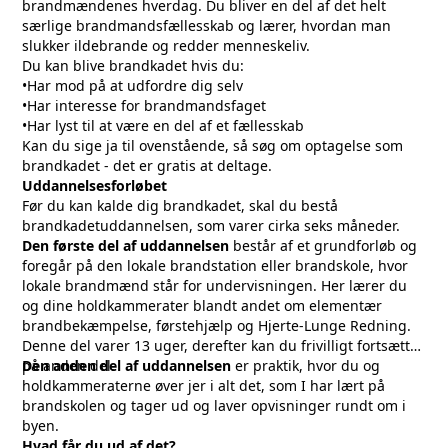
brandmændenes hverdag. Du bliver en del af det helt
særlige brandmandsfællesskab og lærer, hvordan man
slukker ildebrande og redder menneskeliv.
Du kan blive brandkadet hvis du:
•Har mod på at udfordre dig selv
•Har interesse for brandmandsfaget
•Har lyst til at være en del af et fællesskab
Kan du sige ja til ovenstående, så søg om optagelse som
brandkadet - det er gratis at deltage.
Uddannelsesforløbet
Før du kan kalde dig brandkadet, skal du bestå
brandkadetuddannelsen, som varer cirka seks måneder.
Den første del af uddannelsen
består af et grundforløb og
foregår på den lokale brandstation eller brandskole, hvor
lokale brandmænd står for undervisningen. Her lærer du
og dine holdkammerater blandt andet om elementær
brandbekæmpelse, førstehjælp og Hjerte-Lunge Redning.
Denne del varer 13 uger, derefter kan du frivilligt fortsætte
på anden del.
Den anden del af uddannelsen
er praktik, hvor du og
holdkammeraterne øver jer i alt det, som I har lært på
brandskolen og tager ud og laver opvisninger rundt om i
byen.
Hvad får du ud af det?