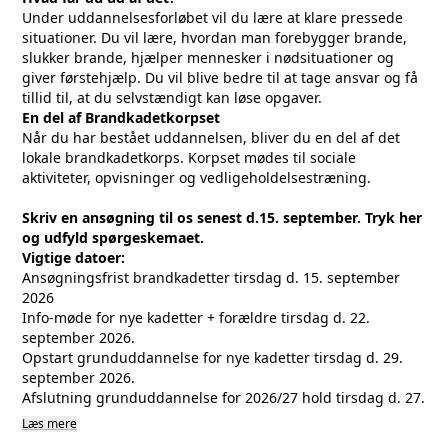
Under uddannelsesforløbet vil du lære at klare pressede
situationer. Du vil lære, hvordan man forebygger brande,
slukker brande, hjælper mennesker i nødsituationer og
giver førstehjælp. Du vil blive bedre til at tage ansvar og få
tillid til, at du selvstændigt kan løse opgaver.
En del af Brandkadetkorpset
Når du har bestået uddannelsen, bliver du en del af det
lokale brandkadetkorps. Korpset mødes til sociale
aktiviteter, opvisninger og vedligeholdelsestræning.
Skriv en ansøgning til os senest d.15. september. Tryk
her
og udfyld spørgeskemaet.
Vigtige datoer:
Ansøgningsfrist brandkadetter tirsdag d. 15. september
2026
Info-møde for nye kadetter + forældre tirsdag d. 22.
september 2026.
Opstart grunduddannelse for nye kadetter tirsdag d. 29.
september 2026.
Afslutning grunduddannelse for 2026/27 hold tirsdag d. 27.
april 2027 (overrækkelse af diplomer m.v.)
Læs mere
Sidste kadetaften/afslutning for alle tirsdag d. 15. juni