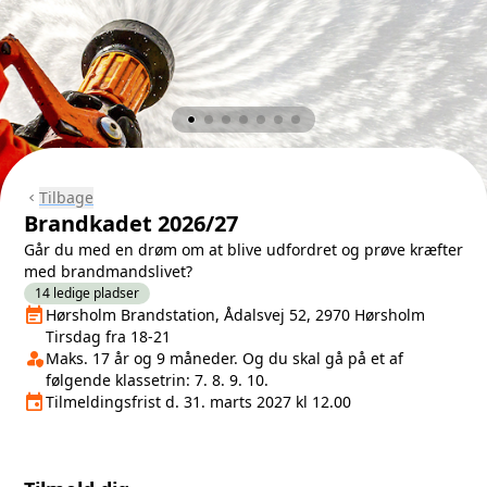
Tilbage
chevron_left
Brandkadet 2026/27
Går du med en drøm om at blive udfordret og prøve kræfter
med brandmandslivet?
14 ledige pladser
event_note
Næste lektion
Hørsholm Brandstation, Ådalsvej 52, 2970 Hørsholm
Tirsdag fra 18-21
person_shield
Klasse/Aldersbegrænsning
Maks. 17 år og 9 måneder. Og du skal gå på et af
følgende klassetrin: 7. 8. 9. 10.
event
Tilmeldingsfrist
Tilmeldingsfrist d. 31. marts 2027 kl 12.00