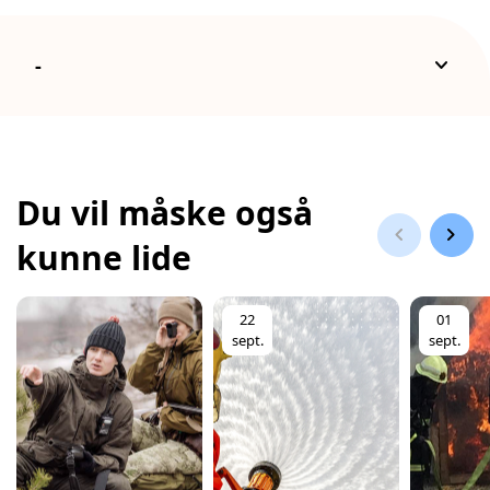
2027.
keyboard_arrow_down
-
Du vil måske også
chevron_left
chevron_right
kunne lide
22
01
sept.
sept.