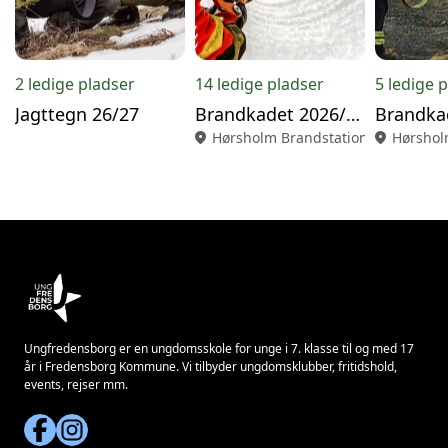
2 ledige pladser
14 ledige pladser
5 ledige 
Jagttegn 26/27
Brandkadet 2026/27
location_on
Hørsholm Brandstation
location_on
Hørshol
Ungfredensborg er en ungdomsskole for unge i 7. klasse til og med 17
år i Fredensborg Kommune. Vi tilbyder ungdomsklubber, fritidshold,
events, rejser mm.