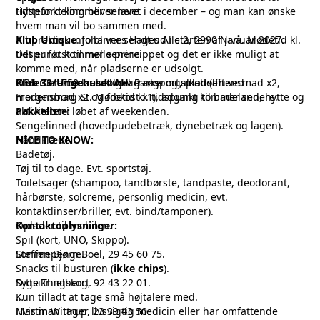
tidspunkt kommer senere.
Hyttefordeling bliver lavet i december – og man kan ønske
hvem man vil bo sammen med.
Klub Unique
Alt praktisk info bliver sendt ud i starten af januar 2027.
: Johannes Hages Alle 2, 2990 Nivå. Mødetid kl.
tidspunkt kommer senere.
Det er først til mølle princippet og det er ikke muligt at
komme med, når pladserne er udsolgt.
Klub 33/Ungehuset AH
Prisen er 750 kr. inklusiv transport, mad (aftensmad x2,
OBS: Turen er selvfølgelig røg- og alkoholfri.
: Parkeringspladsen ved
Fredensborg St. Mødetid kl. tidspunkt kommer senere.
morgenmad x2 og frokost x1), adgang til badeland, hytte og
aktiviteter i løbet af weekenden.
Pakkeliste:
Sengelinned (hovedpudebetræk, dynebetræk og lagen).
NICE TO KNOW:
Håndklæde.
Badetøj.
Tøj til to dage. Evt. sportstøj.
Toiletsager (shampoo, tandbørste, tandpaste, deodorant,
hårbørste, solcreme, personlig medicin, evt.
kontaktlinser/briller, evt. bind/tamponer).
Oplader til mobilen.
Kontaktoplysninger:
Spil (kort, UNO, Skippo).
Lommepenge.
Steffen Bjørn Boel, 29 45 60 75.
Snacks til busturen (
ikke chips
).
Sygsikringskort.
Ditte Thielberg, 92 43 22 01.
Kun tilladt at tage små højtalere med.
Hvis man tager livsvigtig medicin eller har omfattende
Martin Wittrup, 23 39 43 50.