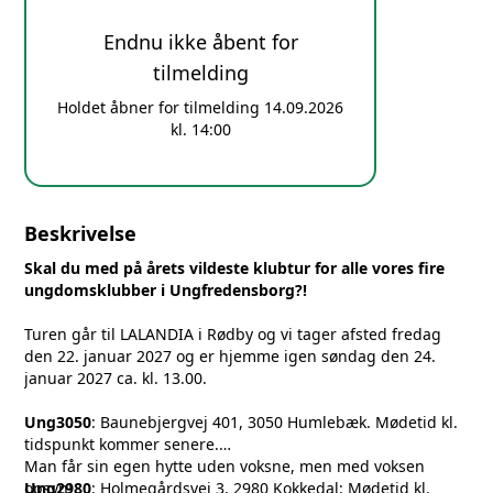
Endnu ikke åbent for
tilmelding
Holdet åbner for tilmelding 14.09.2026
kl. 14:00
Beskrivelse
Skal du med på årets vildeste klubtur for alle vores fire
ungdomsklubber i Ungfredensborg?!
Turen går til LALANDIA i Rødby og vi tager afsted fredag
den 22. januar 2027 og er hjemme igen søndag den 24.
januar 2027 ca. kl. 13.00.
Ung3050
: Baunebjergvej 401, 3050 Humlebæk. Mødetid kl.
tidspunkt kommer senere.
Man får sin egen hytte uden voksne, men med voksen
Ung2980
opsyn!
: Holmegårdsvej 3, 2980 Kokkedal: Mødetid kl.