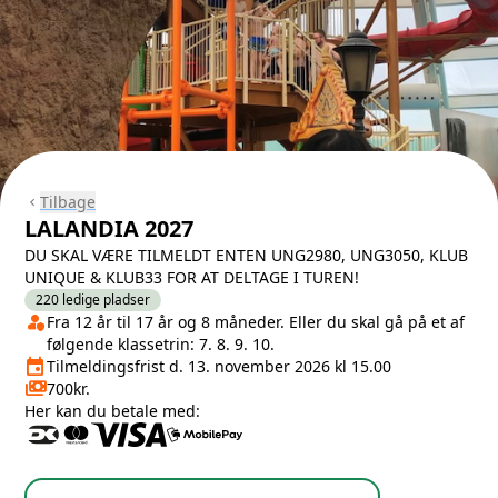
Tilbage
chevron_left
LALANDIA 2027
DU SKAL VÆRE TILMELDT ENTEN UNG2980, UNG3050, KLUB
UNIQUE & KLUB33 FOR AT DELTAGE I TUREN!
220 ledige pladser
person_shield
Klasse/Aldersbegrænsning
Fra 12 år til 17 år og 8 måneder. Eller du skal gå på et af
følgende klassetrin: 7. 8. 9. 10.
event
Tilmeldingsfrist
Tilmeldingsfrist d. 13. november 2026 kl 15.00
payments
Pris
700kr.
Her kan du betale med: