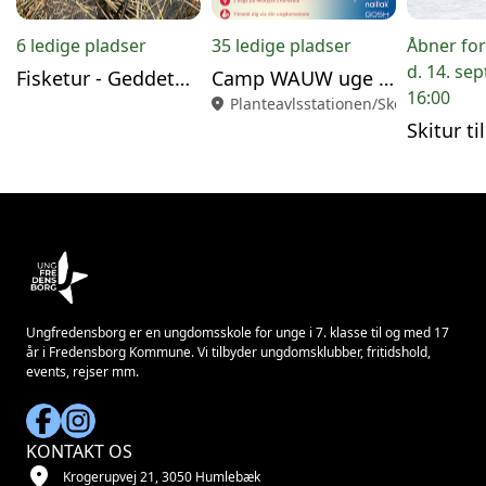
6 ledige pladser
35 ledige pladser
Åbner for
d. 14. sept
Fisketur - Geddetur til Lergraven 26/9
Camp WAUW uge 42 (12 - 14/10-2026)
16:00
location_on
Planteavlsstationen/Skolen i Virke
Ungfredensborg er en ungdomsskole for unge i 7. klasse til og med 17
år i Fredensborg Kommune. Vi tilbyder ungdomsklubber, fritidshold,
events, rejser mm.
KONTAKT OS
location_on
Krogerupvej 21, 3050 Humlebæk