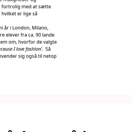
r fortrolig med at sætte
Baunebjergvej 401, 30
hvilket er lige så
i år i London, Milano,
re elever fra ca. 90 lande
Baunebjergvej 401, 30
 dem om, hvorfor de valgte
ecause I love fashion’.
Så
nvender sig også til netop
Baunebjergvej 401, 30
Baunebjergvej 401, 30
Baunebjergvej 401, 30