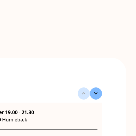
keyboard_arrow_up
keyboard_arrow_down
Tirsdag d. 22. september 19.00
-
21.30
50 Humlebæk