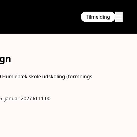
menu
Tilmelding
ign
30 Humlebæk skole udskoling (formnings
ning
6. januar 2027 kl 11.00