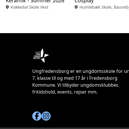
Keramik - Sommer 2026
Cosplay
location_on
Kokkedal Skole Vest
location_on
Humlebæk Skole, Baunebj
Ungfredensborg er en ungdomsskole for un
7. klasse til og med 17 år i Fredensborg
Kommune. Vi tilbyder ungdomsklubber,
fritidshold, events, rejser mm.