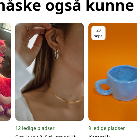
måske også kunne 
Baunebjergvej 401, 30
23
sept.
12 ledige pladser
9 ledige pladser