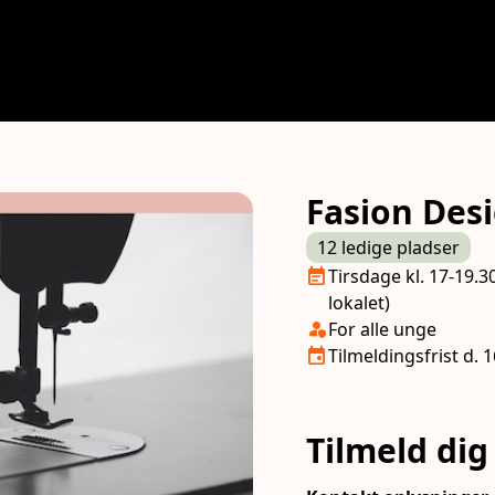
Fasion Des
12 ledige pladser
Næste lektion
event_note
Tirsdage kl. 17-19.
lokalet)
Klasse/Aldersbegræns
person_shield
For alle unge
Tilmeldingsfrist
event
Tilmeldingsfrist d. 1
Tilmeld dig