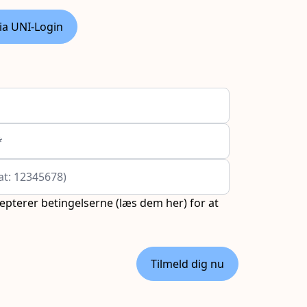
ia UNI-Login
*
at: 12345678)
cepterer betingelserne (
læs dem her
) for at
Tilmeld dig nu