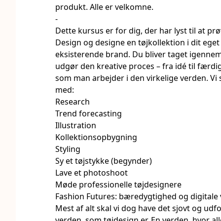
produkt. Alle er velkomne.
-
Dette kursus er for dig, der har lyst til at 
Design og designe en tøjkollektion i dit eget 
eksisterende brand. Du bliver taget igennem
udgør den kreative proces – fra idé til færd
som man arbejder i den virkelige verden. Vi 
med:
Research
Trend forecasting
Illustration
Kollektionsopbygning
Styling
Sy et tøjstykke (begynder)
Lave et photoshoot
Møde professionelle tøjdesignere
Fashion Futures: bæredygtighed og digitale
Mest af alt skal vi dog have det sjovt og ud
verden, som tøjdesign er. En verden, hvor a