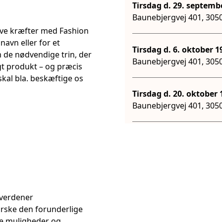
Baunebjergvej 401, 30
prøve kræfter med Fashion
navn eller for et
Tirsdag d
 de nødvendige trin, der
Baunebjergvej 401, 30
igt produkt – og præcis
skal bla. beskæftige os
Tir
Baunebjergvej 401, 30
Tir
Baunebjergvej 401, 30
Baunebjergvej 401, 30
 verdener
forske den forunderlige
lle muligheder og