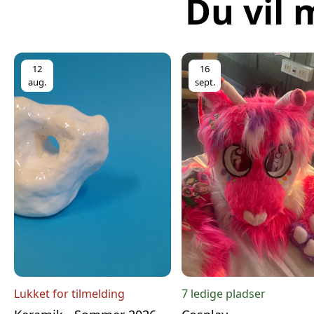
Du vil 
12
16
aug.
sept.
Lukket for tilmelding
7 ledige pladser