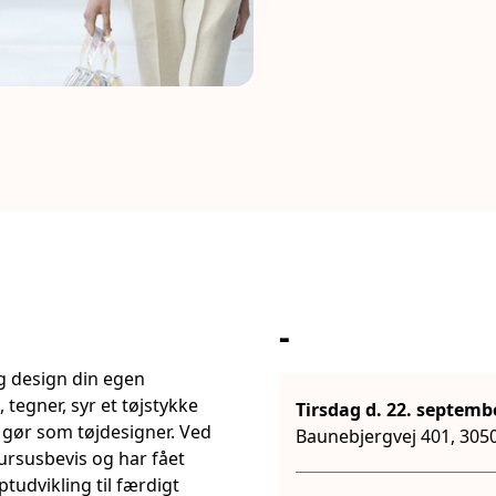
-
 design din egen
 tegner, syr et tøjstykke
 gør som tøjdesigner. Ved
Baunebjergvej 401, 30
ursusbevis og har fået
tudvikling til færdigt