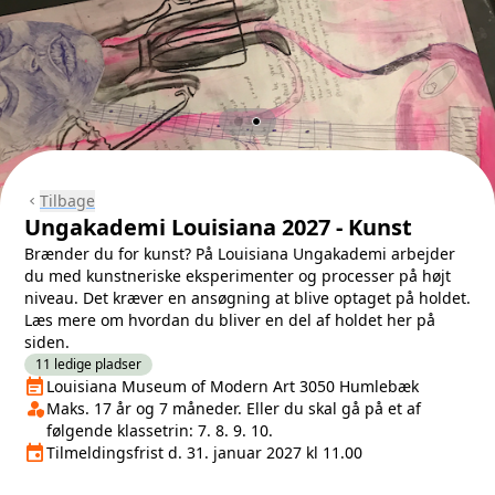
Tilbage
chevron_left
Ungakademi Louisiana 2027 - Kunst
Brænder du for kunst? På Louisiana Ungakademi arbejder
du med kunstneriske eksperimenter og processer på højt
niveau. Det kræver en ansøgning at blive optaget på holdet.
Læs mere om hvordan du bliver en del af holdet her på
siden.
11 ledige pladser
event_note
Næste lektion
Louisiana Museum of Modern Art 3050 Humlebæk
person_shield
Klasse/Aldersbegrænsning
Maks. 17 år og 7 måneder. Eller du skal gå på et af
følgende klassetrin: 7. 8. 9. 10.
event
Tilmeldingsfrist
Tilmeldingsfrist d. 31. januar 2027 kl 11.00