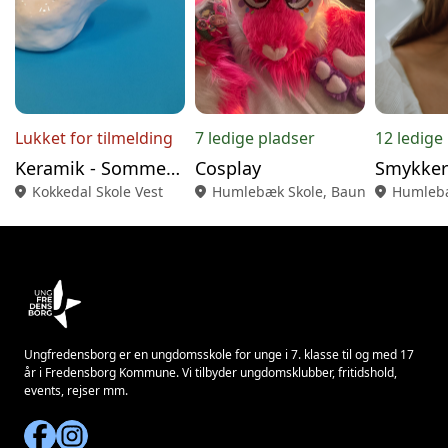
Lukket for tilmelding
7 ledige pladser
12 ledige
Keramik - Sommer 2026
Cosplay
location_on
Kokkedal Skole Vest
location_on
Humlebæk Skole, Baunebjergvej U
location_on
Humlebæ
Ungfredensborg er en ungdomsskole for unge i 7. klasse til og med 17
år i Fredensborg Kommune. Vi tilbyder ungdomsklubber, fritidshold,
events, rejser mm.