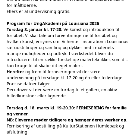
for måltiderne.
Ellers er al undervisning gratis.
Program for UngAkademi på Louisiana 2026
Torsdag 8. januar kl. 17-20:
Velkomst og introduktion til
forløbet. Vi skal tale om forventningerne til forløbet og
hvilken kunst, vi synes om. Vi henter inspiration i Louisianas
særudstillinger og samling og dykker ned i maleriets
mange muligheder og udtryk. I værkstedet bliver du
introduceret til en række forskellige malerteknikker, som du
kan bruge til at skabe dit eget maleri.
Herefter
og frem til ferniseringen vil der være
undervisning på torsdage kl. 17-20 og én eller to lørdage.
Præcise datoer følger.
Derudover vil der være en turdag til et galleri, en aktiv
billedkunstner eller lignende.
Torsdag d. 18. marts kl. 19-20.30: FERNISERING for familie
og venner.
NB: Eleverne møder tidligere og hænger deres værker op.
Fernisering af udstilling på KulturStationen Humlebæk og
afslutning.