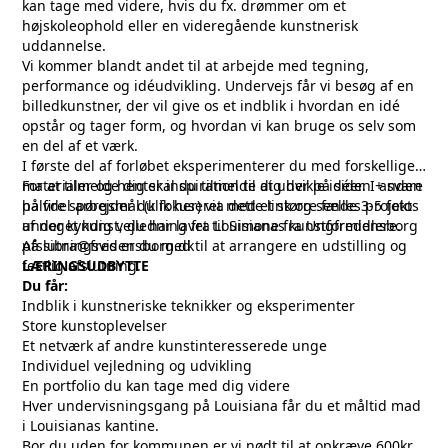
kan tage med videre, hvis du fx. drømmer om et
højskoleophold eller en videregående kunstnerisk
uddannelse.
Vi kommer blandt andet til at arbejde med tegning,
performance og idéudvikling. Undervejs får vi besøg af en
billedkunstner, der vil give os et indblik i hvordan en idé
opstår og tager form, og hvordan vi kan bruge os selv som
en del af et værk.
I første del af forløbet eksperimenterer du med forskellige
materialer og henter inspiration til at udvikle idéer. I anden
For at tilmelde dig skal du tilmelde dig her på siden + svare
halvdel arbejder du fokuseret med et større fælles projekt
på fire spørgsmål (
klik her
) via dette link og sende 3-5 fotos
under kyndig vejledning fra Louisianas kunstformidlere.
af noget kunst, du har lavet til Simone fra Ungfredensborg
Afslutningsvis er du med til at arrangere en udstilling og
på sibra@fredensborg.dk
festlig afslutning.
LÆRINGSUDBYTTE
Du får:
Indblik i kunstneriske teknikker og eksperimenter
Store kunstoplevelser
Et netværk af andre kunstinteresserede unge
Individuel vejledning og udvikling
En portfolio du kan tage med dig videre
Hver undervisningsgang på Louisiana får du et måltid mad
i Louisianas kantine.
Bor du uden for kommunen er vi nødt til at opkræve 600kr