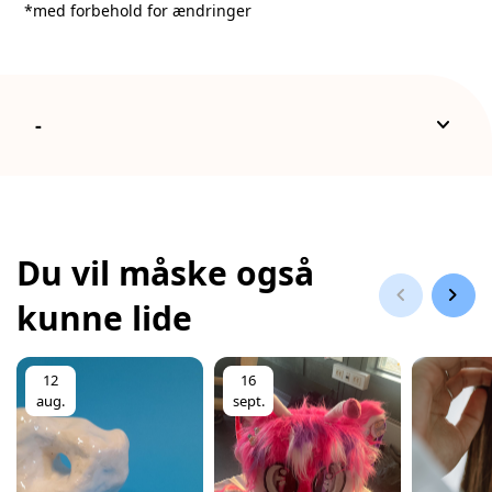
*med forbehold for ændringer
keyboard_arrow_down
-
Du vil måske også
chevron_left
chevron_right
kunne lide
12
16
aug.
sept.