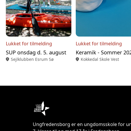
Lukket for tilmelding
Lukket for tilmelding
SUP onsdag d. 5. august
Keramik - Sommer 20
location_on
Sejlklubben Esrum Sø
location_on
Kokkedal Skole Vest
Ungfredensborg er en ungdomsskole for un