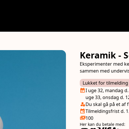
Keramik - 
Eksperimenter med ke
sammen med undervis
Lukket for tilmelding
Næste lektion
event_note
I uge 32, mandag d. 
uge 33, onsdag d. 1
Klasse/Aldersbegræns
person_shield
Du skal gå på et af f
Tilmeldingsfrist
event
Tilmeldingsfrist d. 
Pris
payments
100
Her kan du betale med: