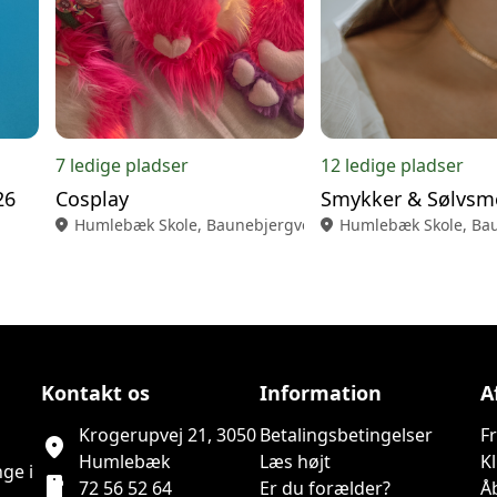
7 ledige pladser
12 ledige pladser
26
Cosplay
location_on
Humlebæk Skole, Baunebjergvej Udskoling
location_on
Humlebæk Skole, Bau
Kontakt os
Information
A
Krogerupvej 21, 3050
Betalingsbetingelser
F
location_on
Humlebæk
Læs højt
K
ge i
smartphone
72 56 52 64
Er du forælder?
Å