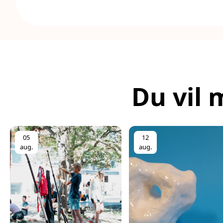
Du vil 
05
12
aug.
aug.