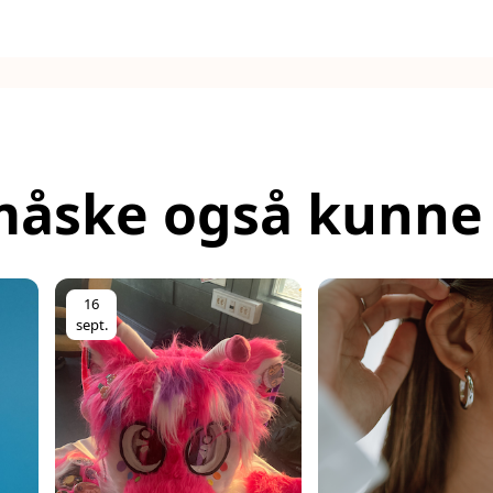
måske også kunne 
16
sept.