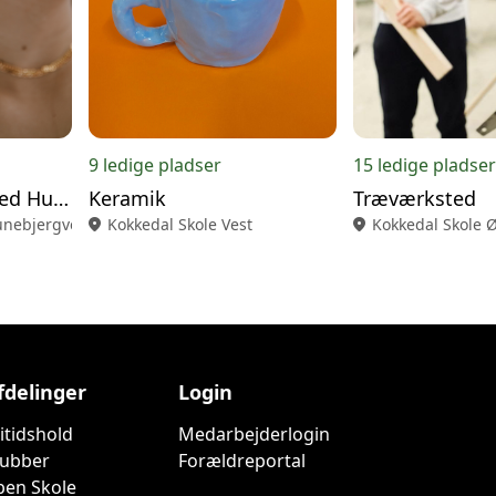
9 ledige pladser
15 ledige pladser
Smykker & Sølvsmed Humlebæk
Keramik
Træværksted
nebjergvej Udskoling
location_on
Kokkedal Skole Vest
location_on
Kokkedal Skole Ø
fdelinger
Login
ritidshold
Medarbejderlogin
lubber
Forældreportal
ben Skole