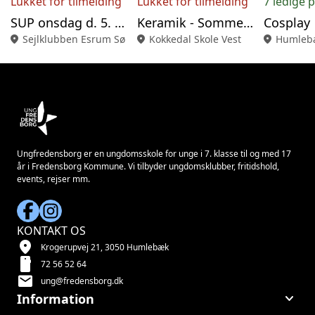
Lukket for tilmelding
Lukket for tilmelding
7 ledige 
SUP onsdag d. 5. august
Keramik - Sommer 2026
Cosplay
location_on
Sejlklubben Esrum Sø
location_on
Kokkedal Skole Vest
location_on
Humlebæ
Ungfredensborg er en ungdomsskole for unge i 7. klasse til og med 17
år i Fredensborg Kommune. Vi tilbyder ungdomsklubber, fritidshold,
events, rejser mm.
KONTAKT OS
location_on
Krogerupvej 21, 3050 Humlebæk
smartphone
72 56 52 64
mail
ung@fredensborg.dk
keyboard_arrow_down
Information