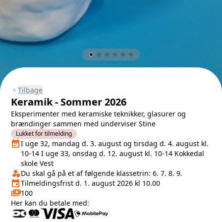
Tilbage
chevron_left
Keramik - Sommer 2026
Eksperimenter med keramiske teknikker, glasurer og
brændinger sammen med underviser Stine
Lukket for tilmelding
event_note
Næste lektion
I uge 32, mandag d. 3. august og tirsdag d. 4. august kl.
10-14 I uge 33, onsdag d. 12. august kl. 10-14 Kokkedal
skole Vest
person_shield
Klasse/Aldersbegrænsning
Du skal gå på et af følgende klassetrin: 6. 7. 8. 9.
event
Tilmeldingsfrist
Tilmeldingsfrist d. 1. august 2026 kl 10.00
payments
Pris
100
Her kan du betale med: