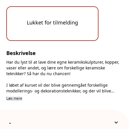
Lukket for tilmelding
Beskrivelse
Har du lyst til at lave dine egne keramikskulpturer, kopper,
vaser eller andet, og lære om forskellige keramiske
teknikker? Så har du nu chancen!
I løbet af kurset vil der blive gennemgået forskellige
modellerings- og dekorationsteknikker, og der vil blive
arbejdet med forskellige typer af glasurer.
Læs mere
Vores underviser Stine glæder sig til at tage imod dig på
Kokkedal Skole Vest.
keyboard_arrow_down
-
Vi mødes: