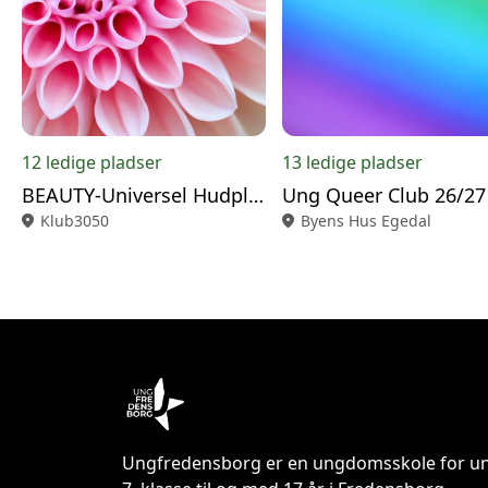
12 ledige pladser
13 ledige pladser
BEAUTY-Universel Hudpleje 2/9
Ung Queer Club 26/27
location_on
Klub3050
location_on
Byens Hus Egedal
Ungfredensborg er en ungdomsskole for un