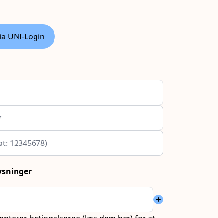
ia UNI-Login
*
at: 12345678)
ysninger
add
cepterer betingelserne (
læs dem her
) for at