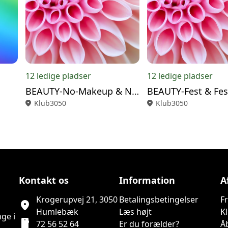
12 ledige pladser
12 ledige pladser
BEAUTY-No-Makeup & Naturligt look 23/9
location_on
Klub3050
location_on
Klub3050
Kontakt os
Information
A
Krogerupvej 21, 3050
Betalingsbetingelser
F
location_on
Humlebæk
Læs højt
K
ge i
smartphone
72 56 52 64
Er du forælder?
Å