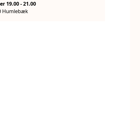
Onsdag d. 16. september 19.00
-
21.00
50 Humlebæk