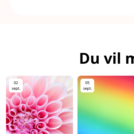
Du vil 
02
05
sept.
sept.