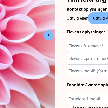
Kontakt oplysninger
Udfyld eller
Udfyld v
Elevens oplysninger
chevron_right
Elevens fuldenavn*
Elevens Cpr nummer
Elevens mobil* (form
Forældre / værge opl
Forældre 1 mobil*
Jeg har læst og ac