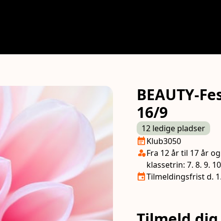
BEAUTY-Fes
16/9
12 ledige pladser
Næste lektion
event_note
Klub3050
Klasse/Aldersbegræns
person_shield
Fra 12 år til 17 år 
klassetrin: 7. 8. 9. 10
Tilmeldingsfrist
event
Tilmeldingsfrist d. 
Tilmeld dig