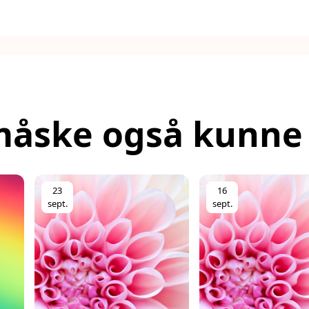
måske også kunne 
23
16
sept.
sept.