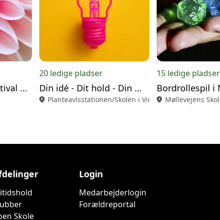
20 ledige pladser
15 ledige pladser
BEAUTY-Fest & Festival Makeup 16/9
Din idé - Dit hold - Din mulighed
Bordrollespil i
location_on
Planteavlsstationen/Skolen i Virkeligheden
location_on
Møllevejens Skol
fdelinger
Login
ritidshold
Medarbejderlogin
lubber
Forældreportal
ben Skole