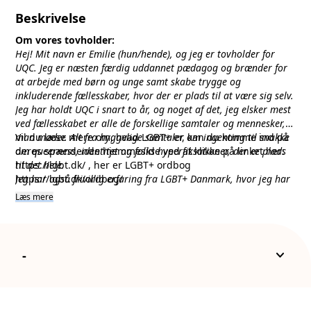
Beskrivelse
Om vores tovholder:
Hej! Mit navn er Emilie (hun/hende), og jeg er tovholder for
UQC. Jeg er næsten færdig uddannet pædagog og brænder for
at arbejde med børn og unge samt skabe trygge og
inkluderende fællesskaber, hvor der er plads til at være sig selv.
Jeg har holdt UQC i snart to år, og noget af det, jeg elsker mest
ved fællesskabet er alle de forskellige samtaler og mennesker,
man møder. Alt fra hyggelige samtaler om ingenting til snakke
Vil du læse mere om, hvad LGBT+ er, kan du komme ind på
om queerness, identitet og folks hyperfiksationer, der er plads
deres spændende hjemmeside ved at klikke på linket her:
til det hele.
https://lgbt.dk/
, her er LGBT+ ordbog
Jeg har også frivillig erfaring fra LGBT+ Danmark, hvor jeg har
https://lgbt.dk/ordbog/
været engageret i unge-tilbuddet AURA. Her har jeg været med
Læs mere
til at skabe et åbent og trygt rum for unge LGBTQIA+ personer
med fokus på fællesskab, trivsel og nærvær.
Hos UQC glæder jeg mig til fortsat at skabe hyggelige og
kreative rammer sammen med jer, hvad end det handler om
keyboard_arrow_down
-
spil, kreative projekter, gode samtaler eller bare et rart sted at
være.
Kæmpe stort knus Emilie <3