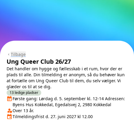
Tilbage
chevron_left
Ung Queer Club 26/27
Det handler om hygge og fællesskab i et rum, hvor der er
plads til alle. Din tilmelding er anonym, så du behøver kun
at fortælle om Ung Queer Club til dem, du selv vælger. Vi
glæder os til at se dig.
13 ledige pladser
event_note
Næste lektion
Første gang: Lørdag d. 5. september kl. 12-14 Adressen:
Byens Hus Kokkedal, Egedalsvej 2, 2980 Kokkedal
person_shield
Klasse/Aldersbegrænsning
Over 13 år.
event
Tilmeldingsfrist
Tilmeldingsfrist d. 27. juni 2027 kl 12.00