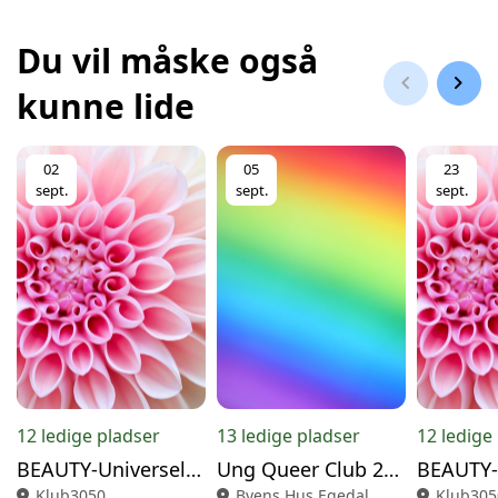
Du vil måske også
chevron_left
chevron_right
kunne lide
02
05
23
sept.
sept.
sept.
12 ledige pladser
13 ledige pladser
12 ledige
BEAUTY-Universel Hudpleje 2/9
Ung Queer Club 26/27
location_on
Klub3050
location_on
Byens Hus Egedal
location_on
Klub305