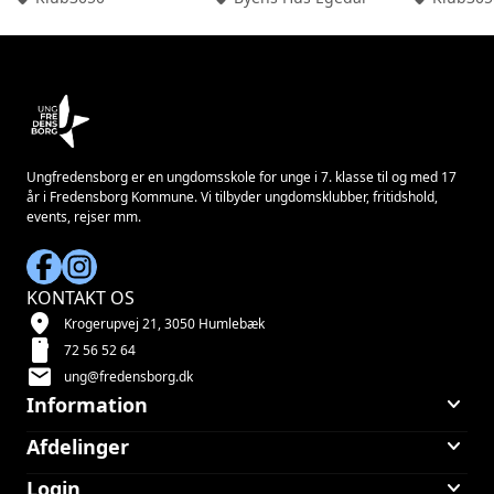
Ungfredensborg er en ungdomsskole for unge i 7. klasse til og med 17
år i Fredensborg Kommune. Vi tilbyder ungdomsklubber, fritidshold,
events, rejser mm.
KONTAKT OS
location_on
Krogerupvej 21, 3050 Humlebæk
smartphone
72 56 52 64
mail
ung@fredensborg.dk
keyboard_arrow_down
Information
keyboard_arrow_down
Afdelinger
keyboard_arrow_down
Login