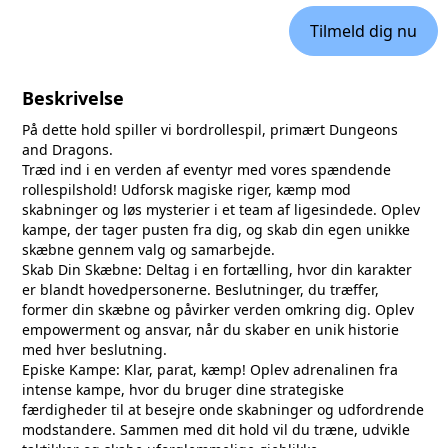
Tilmeld dig nu
Beskrivelse
På dette hold spiller vi bordrollespil, primært Dungeons
and Dragons.
Træd ind i en verden af eventyr med vores spændende
rollespilshold! Udforsk magiske riger, kæmp mod
skabninger og løs mysterier i et team af ligesindede. Oplev
kampe, der tager pusten fra dig, og skab din egen unikke
skæbne gennem valg og samarbejde.
Skab Din Skæbne: Deltag i en fortælling, hvor din karakter
er blandt hovedpersonerne. Beslutninger, du træffer,
former din skæbne og påvirker verden omkring dig. Oplev
empowerment og ansvar, når du skaber en unik historie
med hver beslutning.
Episke Kampe: Klar, parat, kæmp! Oplev adrenalinen fra
intense kampe, hvor du bruger dine strategiske
færdigheder til at besejre onde skabninger og udfordrende
modstandere. Sammen med dit hold vil du træne, udvikle