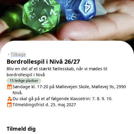
Tilbage
chevron_left
Bordrollespil i Nivå 26/27
Bliv en del af et stærkt fællesskab, når vi mødes til
bordrollespil i Nivå
15 ledige pladser
event_note
Næste lektion
Søndage kl. 17-20 på Møllevejen Skole, Møllevej 9s, 2990
Nivå.
person_shield
Klasse/Aldersbegrænsning
Du skal gå på et af følgende klassetrin: 7. 8. 9. 10.
event
Tilmeldingsfrist
Tilmeldingsfrist d. 25. maj 2027
Tilmeld dig