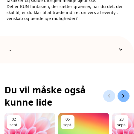
taktikker og skabe uforglemmelige øjeblikke.
Det er KUN fantasien, der sætter grænser, har du det, der
skal til, er du klar til at træde ind i et univers af eventyr,
venskab og uendelige muligheder?
keyboard_arrow_down
-
Du vil måske også
chevron_left
chevron_right
kunne lide
02
05
23
sept.
sept.
sept.